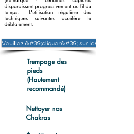
(Remarque - certaines captures
disparaissent progressivement au fil du
temps.
L'utilisation régulière des
techniques suivantes accélère le
déblaiement.
Veuillez &#39;cliquer&#39; sur les liens ci-desso
Trempage des
pieds
(Hautement
recommandé)
Nettoyer nos
Chakras