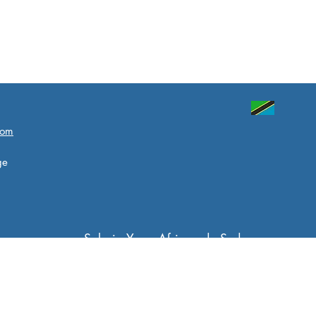
com
ge
Sahaja Yoga Afrique du Sud
Sahaja Yoga Afrique
Sahaja Yoga Global