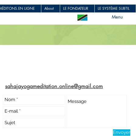
MÉDITONS.EN LIGNE
About
LE FONDATEUR
LE SYSTÈME SUBTIL
Menu
sahajayogameditation.online@gmail.com
Envoyer