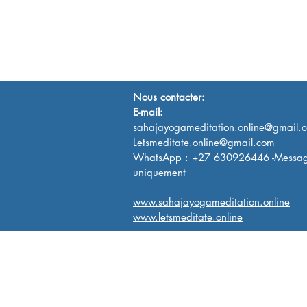
Nous contacter:
E-mail:
sahajayogameditation.online@gmail.
Letsmeditate.online@gmail.com
WhatsApp :
+27 630926446 -Messa
uniquement
www.sahajayogameditation.online
www.letsmeditate.online
Sahaja Yoga dans le monde