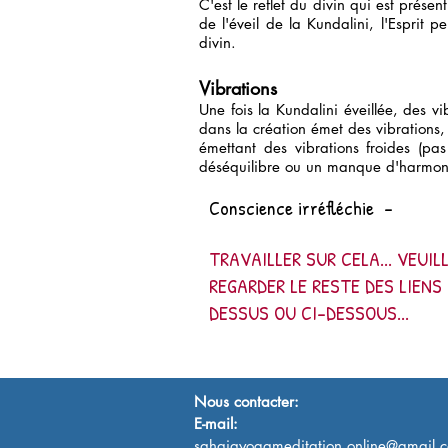
C'est le reflet du divin qui est présen
de l'éveil de la Kundalini, l'Esprit p
divin.
Vibrations
Une fois la Kundalini éveillée, des v
dans la création émet des vibrations, 
émettant des vibrations froides (pas 
déséquilibre ou un manque d'harmonie
Conscience irréfléchie
-
TRAVAILLER SUR CELA... VEUIL
REGARDER LE RESTE DES LIENS 
DESSUS OU CI-DESSOUS...
Nous contacter:
E-mail:
sahajayogameditation.online@gmail.