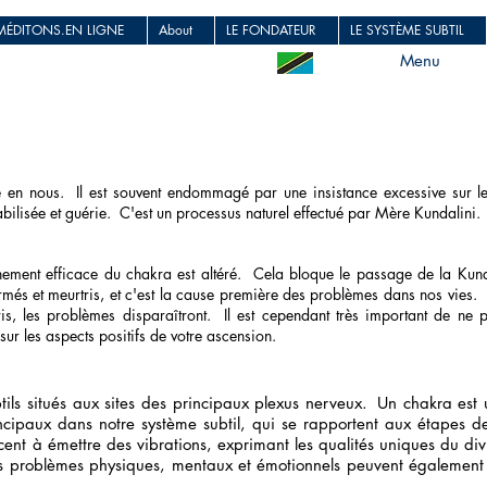
MÉDITONS.EN LIGNE
About
LE FONDATEUR
LE SYSTÈME SUBTIL
Menu
e en nous.
Il est souvent endommagé par une insistance excessive sur le 
abilisée et guérie.
C'est un processus naturel effectué par Mère Kundalini.
nement efficace du chakra est altéré.
Cela bloque le passage de la Kund
rmés et meurtris, et c'est la cause première des problèmes dans nos vies.
is, les problèmes disparaîtront.
Il est cependant très important de ne pa
sur les aspects positifs de votre ascension.
ils situés aux sites des principaux plexus nerveux.
Un chakra est un
incipaux dans notre système subtil, qui se rapportent aux étapes de 
ncent à émettre des vibrations, exprimant les qualités uniques du di
s problèmes physiques, mentaux et émotionnels peuvent également ê