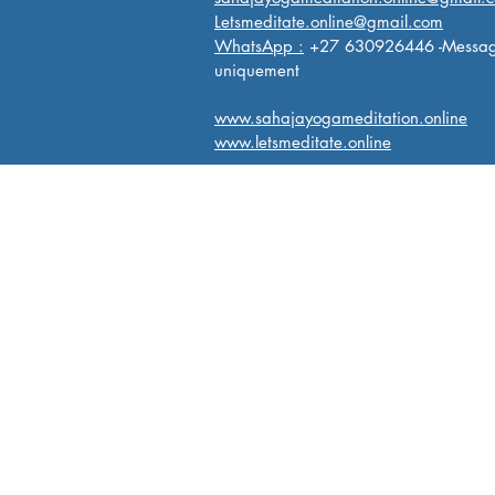
Letsmeditate.online@gmail.com
WhatsApp :
+27 630926446 -Messa
uniquement
www.sahajayogameditation.online
www.letsmeditate.online
Sahaja Yoga dans le monde