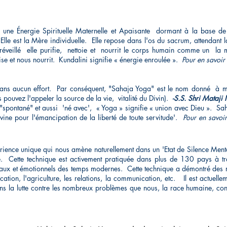
a une Énergie Spirituelle Maternelle et Apaisante
dormant à la base de 
Elle est la Mère individuelle.
Elle repose dans l'os du sacrum, attendant 
réveillé
elle purifie,
nettoie et
nourrit le corps humain comme un
la 
e et nous nourrit.
Kundalini signifie « énergie enroulée ».
Pour en savoir 
sans aucun effort.
Par conséquent, "Sahaja Yoga" est le nom donné
à m
s pouvez l'appeler la source de la vie,
vitalité du Divin).
-S.S. Shri Mataji
"spontané" et aussi
'né avec',
« Yoga » signifie « union avec Dieu ».
Sah
ivine pour l'émancipation de la liberté de toute servitude'.
Pour en savoir
ence unique qui nous amène naturellement dans un 'Etat de Silence Mental É
.
Cette technique est activement pratiquée dans plus de 130 pays à tra
aux et émotionnels des temps modernes.
Cette technique a démontré des r
ation, l'agriculture, les relations, la communication, etc.
Il est actuell
ns la lutte contre les nombreux problèmes que nous, la race humaine, co