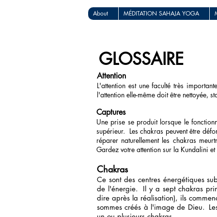
About
MÉDITATION SAHAJA YOGA
GLOSSAIRE
Attention
L'attention est une faculté très important
l'attention elle-même doit être nettoyée, st
Captures
Une prise se produit lorsque le fonction
supérieur.
Les chakras peuvent être défo
réparer naturellement les chakras meurtr
Gardez votre attention sur la Kundalini et 
Chakras
Ce sont des centres énergétiques subt
de l'énergie.
Il y a sept chakras pr
dire après la réalisation), ils comme
sommes créés à l'image de Dieu.
Le
un ou plusieurs chakras.