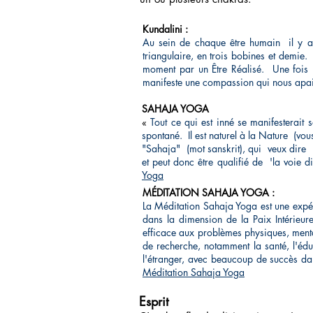
Kundalini :
Au sein de chaque être humain
il y 
triangulaire, en trois bobines et demie.
moment par un Être Réalisé.
Une fois 
manifeste une compassion qui nous apais
SAHAJA YOGA
«
Tout ce qui est inné se manifesterait 
spontané.
Il est naturel à la Nature
(vou
"Sahaja"
(mot sanskrit), qui
veux dire
et peut donc être qualifié de
'la voie d
Yoga
MÉDITATION SAHAJA YOGA :
La Méditation Sahaja Yoga est une expéri
dans la dimension de la Paix Intérieure
efficace aux problèmes physiques, ment
de recherche, notamment la santé, l'éduc
l'étranger, avec beaucoup de succès da
Méditation Sahaja Yoga
Esprit