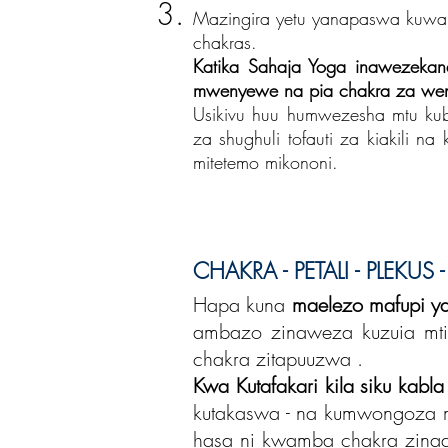
Mazingira yetu yanapaswa kuwa 
chakras.
Katika Sahaja Yoga inawezekan
mwenyewe na pia chakra za wen
Usikivu huu humwezesha mtu kub
za shughuli tofauti za kiakili n
mitetemo mikononi.
CHAKRA - PETALI - PLEKUS 
Hapa kuna
maelezo mafupi y
ambazo zinaweza kuzuia mtir
chakra zitapuuzwa
.
Kwa Kutafakari kila siku kabla
kutakaswa - na kumwongoza mt
hasa ni kwamba chakra zinaan