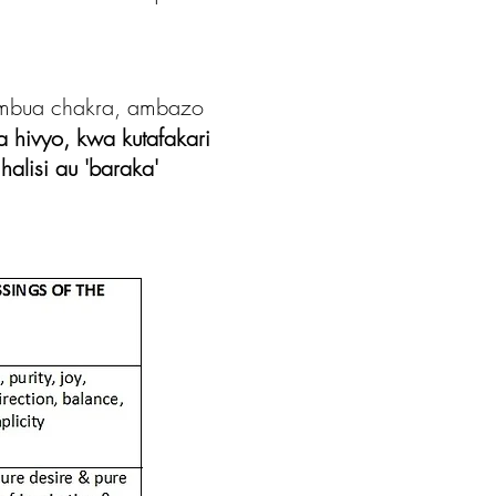
umbua chakra, ambazo
a hivyo, kwa kutafakari
 halisi au 'baraka'