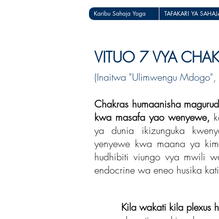
Karibu Sahaja Yoga
TAFAKARI YA SAHA
VITUO 7 VYA CHAK
(Inaitwa "Ulimwengu Mdogo", ka
Chakras humaanisha maguru
kwa masafa yao wenyewe,
ka
ya dunia ikizunguka kwenye
yenyewe kwa maana ya kimw
hudhibiti viungo vya mwil
endocrine wa eneo husika kati
Kila wakati kila plexus