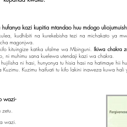
 hufanya kazi kupitia mtandao huu mdogo uliojumuis
ulea, kudhibiti na kurekebisha tezi na michakato ya mw
 cha magonjwa.
kifo kituingize katika ufalme wa Mbinguni.
Ikiwa chakra z
o, ni muhimu sana kuelewa utendaji kazi wa chakra.
hujilisha ni hasi, hunyonya tu hisia hasi na hatimaye hi
uzimu. Kuzimu haifuati tu kifo lakini inaweza kuwa hali y
o wazi-
 zetu.
a wazi.