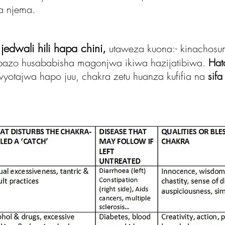
a njema.
jedwali hili hapa chini,
utaweza kuona:- kinachos
ambazo husababisha magonjwa ikiwa hazijatibiwa.
Hat
vyotajwa hapo juu, chakra zetu huanza kufifia na
sifa