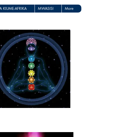
 KIUME-AFRIKA
MWASISI
More