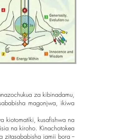
tunazochukua za kibinadamu,
usababisha magonjwa, ikiwa
 kiotomatiki, kusafishwa na
isia na kiroho. Kinachotokea
zitasababisha jamii bora --