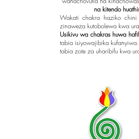
wanachovutia na kinachowas
na kitendo huathir
Wakati chakra haziko chin
zinaweza kutobolewa kwa urah
Usikivu wa chakras huwa hafi
tabia isiyowajibika kufanyiw
tabia zote za uharibifu kwa ur