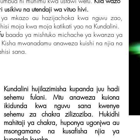
umbua ni muhimu kwa ustawi wetu.
Kila wazo
i usikivu na utendaji wa vituo hivi.
i ya mkazo au hazijachoka kwa nguvu zao,
isi moja kwa moja katikati yao na Kundalini.
fu
baada ya mishtuko michache ya kwanza ya
a. Kisha mwanadamu anaweza kuishi na njia na
ahisi sana.
Kundalini hujilazimisha kupanda juu hadi
sehemu fulani. Mtu anaweza kuiona
ikidunda kwa nguvu sana kwenye
sehemu za chakra zilizoziba. Hukidhi
mahitaji ya chakra, huponya ugonjwa au
msongamano na kusafisha njia ya
kupanda kwake.