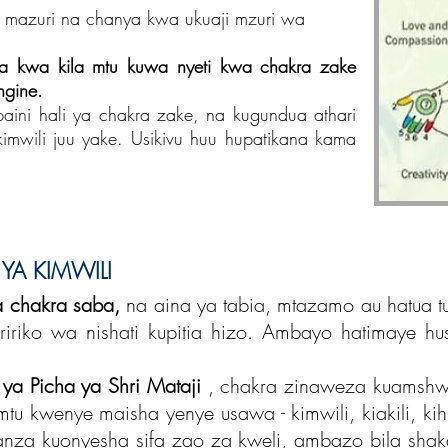
mazuri na chanya kwa ukuaji mzuri wa
a kwa kila mtu kuwa nyeti kwa chakra zake
gine.
aini hali ya chakra zake, na kugundua athari
a kimwili juu yake. Usikivu huu hupatikana kama
- YA KIMWILI
a chakra saba,
na aina ya tabia, mtazamo au hatua 
iriko wa nishati kupitia hizo. Ambayo hatimaye h
 ya Picha ya Shri Mataji
, chakra zinaweza kuamshwa
u kwenye maisha yenye usawa - kimwili, kiakili, kih
za kuonyesha sifa zao za kweli, ambazo bila shaka 