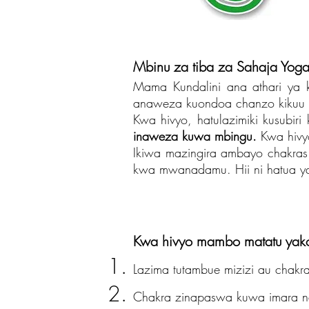
Mbinu za tiba za Sahaja Yoga
Mama Kundalini ana athari ya k
anaweza kuondoa chanzo kikuu
Kwa hivyo, hatulazimiki kusubiri 
inaweza kuwa mbingu.
Kwa hivy
Ikiwa mazingira ambayo chakras 
kwa mwanadamu. Hii ni hatua ya K
Kwa hivyo mambo matatu yak
Lazima tutambue mizizi au chakra
Chakra zinapaswa kuwa imara n