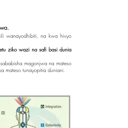
hwa.
ili wanayodhibiti, na kwa hivyo
etu ziko wazi na safi basi dunia
i husababisha magonjwa na mateso
a mateso tunayopitia duniani.