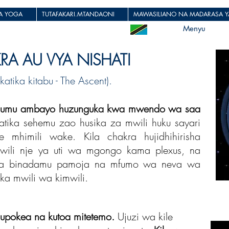
JA YOGA
TUTAFAKARI.MTANDAONI
MAWASILIANO NA MADARASA YA
Menyu
RA AU VYA NISHATI
tika kitabu - The Ascent).
dumu ambayo huzunguka kwa mwendo wa saa
tika sehemu zao husika za mwili huku sayari
 mhimili wake. Kila chakra hujidhihirisha
ili nje ya uti wa mgongo kama plexus, na
i wa binadamu pamoja na mfumo wa neva wa
ka mwili wa kimwili.
 hupokea na kutoa mitetemo.
Ujuzi wa kile