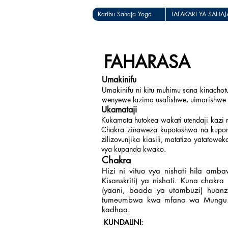
Karibu Sahaja Yoga
TAFAKARI YA SAHA
FAHARASA
Umakinifu
Umakinifu ni kitu muhimu sana kinachotu
wenyewe lazima usafishwe, uimarishwe
Ukamataji
Kukamata hutokea wakati utendaji kazi 
Chakra zinaweza kupotoshwa na kupond
zilizovunjika kiasili, matatizo yatato
vya kupanda kwako.
Chakra
Hizi ni vituo vya nishati hila am
Kisanskriti) ya nishati. Kuna cha
(yaani, baada ya utambuzi) huanz
tumeumbwa kwa mfano wa Mungu. Ma
kadhaa.
KUNDALINI: