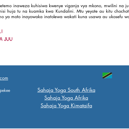
temo inaweza kuhisiwa kwenye viganja vya mkono, mwilini na juu 
isi huja tu na kuamka kwa Kundalini. Mtu yeyote au kitu chochot
etemo ya moto inayowaka inatolewa wakati kuna usawa au ukosefu 
LI
A JUU
.com
Sahaja Yoga South Afrika
 pekee
Sahaja Yoga Afrika
Sahaja Yoga Kimataifa