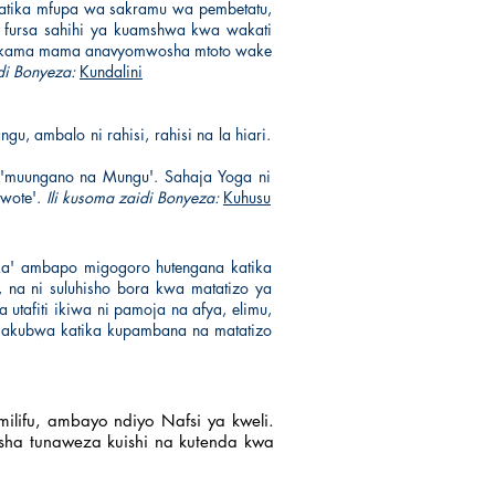
katika mfupa wa sakramu wa pembetatu,
i fursa sahihi ya kuamshwa kwa wakati
 kama
mama anavyomwosha mtoto wake
di Bonyeza:
Kundalini
u, ambalo ni rahisi, rahisi na la hiari.
ha 'muungano na Mungu'. Sahaja Yoga ni
 wote'.
Ili kusoma zaidi Bonyeza:
Kuhusu
mika' ambapo migogoro hutengana katika
 na ni suluhisho bora kwa matatizo ya
 utafiti ikiwa ni pamoja na afya, elimu,
o makubwa katika kupambana na matatizo
ilifu, ambayo ndiyo Nafsi ya kweli.
sha tunaweza kuishi na kutenda kwa