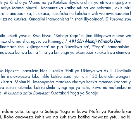
 ya Kiroho ya Mama na ya Kutuliza iliyolala chini ya uti wa mgongo 
e ndiye Mama binafsi. Anapumzika katika mfupa wa sakramu, akisubir
ra tu anapoamka, hutakasa,
husafisha na kulisha mwili wa mwanadamu
za na kutulea. Kundalini inamaanisha 'nishati iliyopinda'.
Ili kusoma zai
ila juhudi yoyote. Kwa hivyo, "Sahaja Yoga" ni jina lililopewa mfumo wang
hanzo cha maisha, nguvu ya Kimungu)."
-HH Shri Mataji Nirmala Devi
o linamaanisha 'kujitegemea' na pia 'kuzaliwa na', "Yoga" inamaanis
naweza kuitwa kama 'njia ya kimungu ya ukombozi kutoka kwa utumwa
a kipekee unaotuleta kiasili katika 'Hali ya Ukimya wa Akili Ulioeli
i inatekelezwa kikamilifu katika zaidi ya nchi 130 kote ulimwenguni,
 za kisasa. Mbinu hii imeonyesha matokeo chanya katika maeneo kadhaa ya
wa sasa inatumika katika shule nyingi nje ya nchi, ikiwa na mafaniki
a.
Ili kusoma zaidi Bonyeza:
Kutafakari Yoga ya Sahaja
dani yetu. Lengo la Sahaja Yoga ni kuwa Nafsi ya Kiroho kikam
, Roho anaweza kuhisiwa na kuhisiwa katika mawazo yetu, na ki