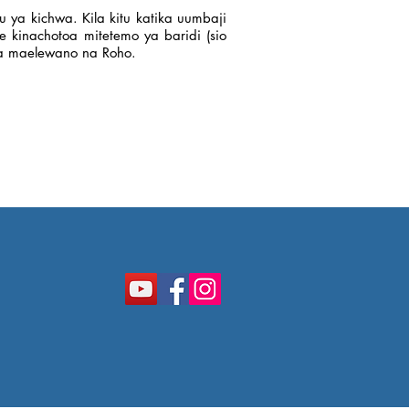
ya kichwa. Kila kitu katika uumbaji
e kinachotoa mitetemo ya baridi (sio
wa maelewano na Roho.