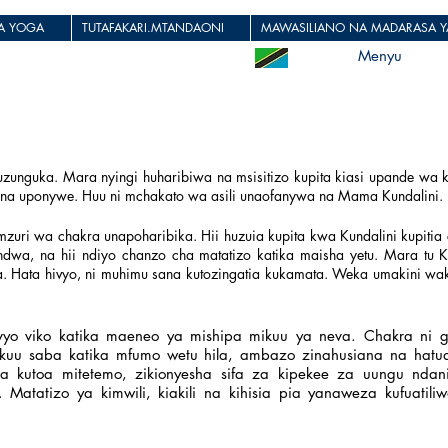
JA YOGA
TUTAFAKARI.MTANDAONI
MAWASILIANO NA MADARASA YA
Menyu
zunguka. Mara nyingi huharibiwa na msisitizo kupita kiasi upande wa ki
 na uponywe. Huu ni mchakato wa asili unaofanywa na Mama Kundalini.
mzuri wa chakra unapoharibika. Hii huzuia kupita kwa Kundalini kupitia 
wa, na hii ndiyo chanzo cha matatizo katika maisha yetu. Mara tu K
weka. Hata hivyo, ni muhimu sana kutozingatia kukamata. Weka umakini w
bavyo viko katika maeneo ya mishipa mikuu ya neva. Chakra ni g
kra kuu saba katika mfumo wetu hila, ambazo zinahusiana na ha
a kutoa mitetemo, zikionyesha sifa za kipekee za uungu nd
tatizo ya kimwili, kiakili na kihisia pia yanaweza kufuatili