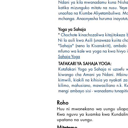
Ndani ya kila mwanadamu kuna Nishati
katika mizunguko mitatu na nusu. Yey
unaofaa na Kiumbe Aliyetambuliwa.
Ma
mchanga.
Anaonyesha huruma inayotutuli
Yoga ya Sahaja
"
Chochote kinachozaliwa kitajitokeza b
Ni la asili kwa Asili (unaweza kuiita c
"Sahaja" (neno la Kisanskriti), ambal
mfumo wa kale wa yoga na kwa hivyo i
Sahaja Yoga
TAFAKARI YA SAHAJA YOGA:
Kutafakari Yoga ya Sahaja ni uzoefu w
kiwango cha Amani ya Ndani. Mbinu hi
kimwili, kiakili na kihisia ya nyakati
kilimo, mahusiano, mawasiliano n.k. K
mengi ambayo sisi - wanadamu tunapiti
Roho
Huu ni mwonekano wa uungu uliopo n
Kwa nguvu ya kuamka kwa Kundalini
upatano na uungu.
Mitetemo