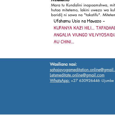
Mara tu Kundalini inapoamshwa, mite
hutoa mitetemo, lakini uwezo wa kuh
baridi) ni sawa na "takatifu". Mit
Ufahamu Usio na Mawazo -
KUFANYA KAZI HILI... TAFADHA
ANGALIA VIUNGO VILIVYOSAIDI
AU CHINI...
Wasiliana nasi:
sahajayogameditation.online@gmail
Letsmeditate.online@gmail.com
WhatsApp:
+27 630926446
-Ujumbe