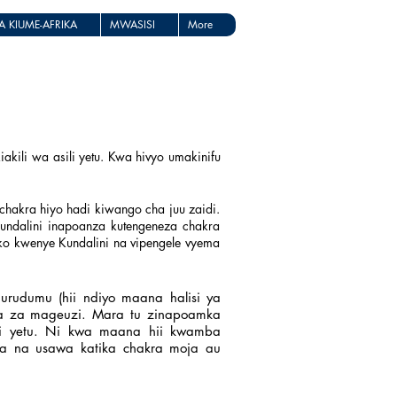
 KIUME-AFRIKA
MWASISI
More
akili wa asili yetu. Kwa hivyo umakinifu
chakra hiyo hadi kiwango cha juu zaidi.
undalini inapoanza kutengeneza chakra
ako kwenye Kundalini na vipengele vyema
urudumu (hii ndiyo maana halisi ya
tua za mageuzi. Mara tu zinapoamka
ani yetu. Ni kwa maana hii kwamba
wa na usawa katika chakra moja au