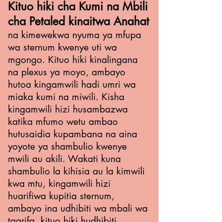
Kituo hiki cha Kumi na Mbili
cha Petaled kinaitwa Anahat
na kimewekwa nyuma ya mfupa
wa sternum kwenye uti wa
mgongo. Kituo hiki kinalingana
na plexus ya moyo, ambayo
hutoa kingamwili hadi umri wa
miaka kumi na miwili. Kisha
kingamwili hizi husambazwa
katika mfumo wetu ambao
hutusaidia kupambana na aina
yoyote ya shambulio kwenye
mwili au akili. Wakati kuna
shambulio la kihisia au la kimwili
kwa mtu, kingamwili hizi
huarifiwa kupitia sternum,
ambayo ina udhibiti wa mbali wa
taarifa, kituo hiki hudhibiti