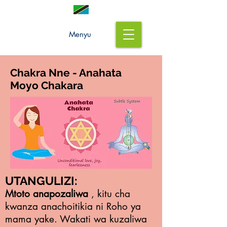
Menyu
Chakra Nne - Anahata
Moyo Chakara
UTANGULIZI:
Mtoto anapozaliwa
, kitu cha
kwanza anachoitikia ni Roho ya
mama yake. Wakati wa kuzaliwa