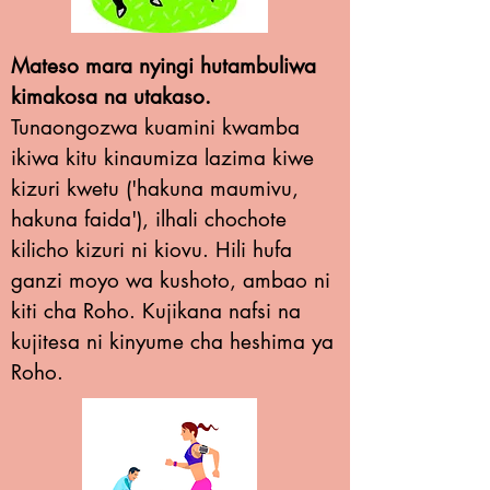
Mateso mara nyingi hutambuliwa
kimakosa na utakaso.
Tunaongozwa kuamini kwamba
ikiwa kitu kinaumiza lazima kiwe
kizuri kwetu ('hakuna maumivu,
hakuna faida'), ilhali chochote
kilicho kizuri ni kiovu. Hili hufa
ganzi moyo wa kushoto, ambao ni
kiti cha Roho. Kujikana nafsi na
kujitesa ni kinyume cha heshima ya
Roho.