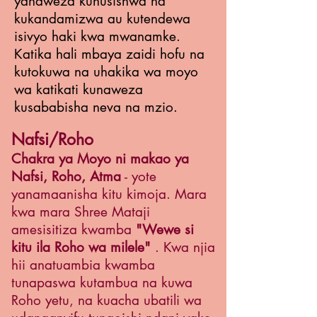
yanaweza kuhusishwa na
kukandamizwa au kutendewa
isivyo haki kwa mwanamke.
Katika hali mbaya zaidi hofu na
kutokuwa na uhakika wa moyo
wa katikati kunaweza
kusababisha neva na mzio.
Nafsi/Roho
Chakra ya Moyo ni makao ya
Nafsi, Roho, Atma
- yote
yanamaanisha kitu kimoja. Mara
kwa mara Shree Mataji
amesisitiza kwamba
"Wewe si
kitu ila Roho wa milele"
. Kwa njia
hii anatuambia kwamba
tunapaswa kutambua na kuwa
Roho yetu, na kuacha ubatili wa