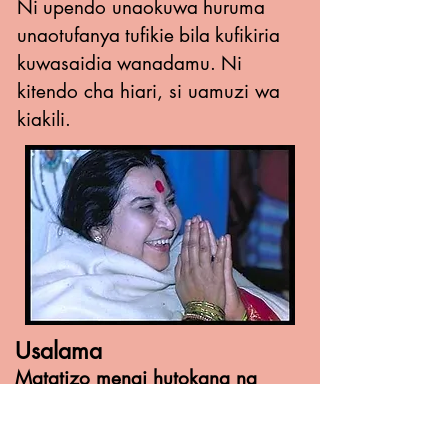
Ni
upendo unaokuwa
huruma
unaotufanya
tufikie
bila
kufikiria
kuwasaidia
wanadamu.
Ni
kitendo cha hiari, si uamuzi wa
kiakili.
Usalama
Matatizo mengi hutokana na
hofu.
Tukiwa na kujiamini, tuna ulinzi