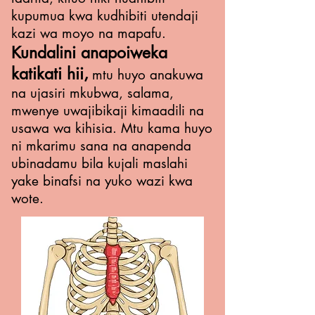
kupumua kwa kudhibiti utendaji
kazi wa moyo na mapafu.
Kundalini anapoiweka
katikati hii,
mtu huyo anakuwa
na ujasiri mkubwa, salama,
mwenye uwajibikaji kimaadili na
usawa wa kihisia. Mtu kama huyo
ni mkarimu sana na anapenda
ubinadamu bila kujali maslahi
yake binafsi na yuko wazi kwa
wote.