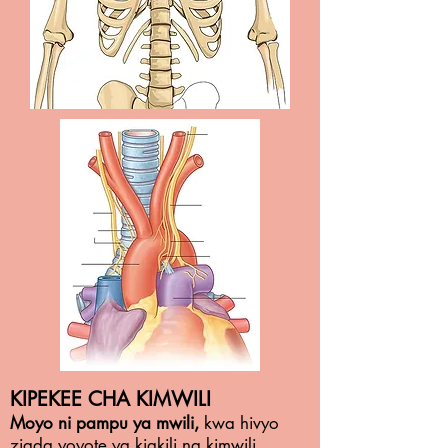
KIPEKEE CHA KIMWILI
Moyo ni pampu ya mwili,
kwa hivyo
ziada yoyote ya kiakili na kimwili