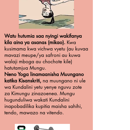
Watu hutumia saa nyingi wakifanya
kila aina ya asanas (mikao).
Kwa
kusimama kwa vichwa vyetu (au kuvaa
mavazi meupe/ya safroni au kuwa
walaji mboga au chochote kile)
hatutamjua Mungu.
Neno Yoga linamaanisha Muungano
katika Kisanskriti,
na muungano ni ule
wa Kundalini yetu yenye nguvu zote
za Kimungu zinazoenea. Mungu
hugunduliwa wakati Kundalini
inapobadilika kupitia maisha sahihi,
tendo, mawazo na vitendo.