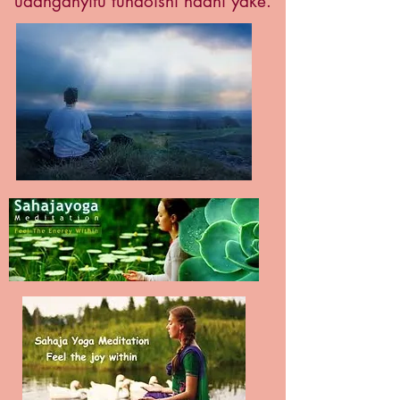
udanganyifu tunaoishi ndani yake.