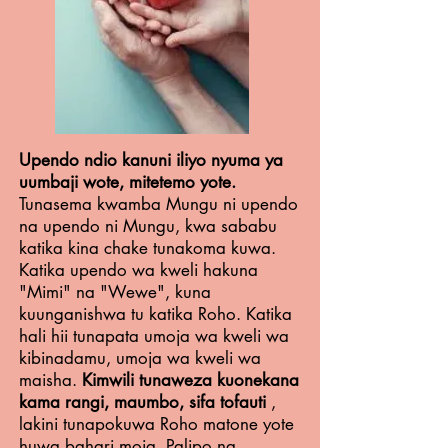
Upendo ndio kanuni iliyo nyuma ya
uumbaji wote, mitetemo yote.
Tunasema kwamba Mungu ni upendo
na upendo ni Mungu, kwa sababu
katika kina chake tunakoma kuwa.
Katika upendo wa kweli hakuna
"Mimi" na "Wewe", kuna
kuunganishwa tu katika Roho. Katika
hali hii tunapata umoja wa kweli wa
kibinadamu, umoja wa kweli wa
maisha.
Kimwili tunaweza kuonekana
kama rangi, maumbo, sifa tofauti
,
lakini tunapokuwa Roho matone yote
huwa bahari moja. Palipo na