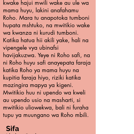
kwake hajui mwili wake au ule wa
mama huyu, lakini anafahamu
Roho. Mara tu anapotoka tumboni
hupata mshtuko, na mwitikio wake
wa kwanza ni kurudi tumboni.
Katika hatua hii akili yake, hali na
vipengele vya ubinafsi
havijakuzwa. Yeye ni Roho safi, na
ni Roho huyu safi anayepata faraja
katika Roho ya mama huyu na
kupitia faraja hiyo, riziki katika
mazingira mapya ya kigeni.
Mwitikio huu ni upendo wa kweli
au upendo usio na masharti, si
mwitikio uliowekwa, bali ni furaha
tupu ya muungano wa Roho mbili.
Sifa