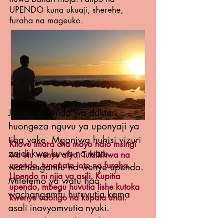
UPENDO kuna ukuaji, sherehe,
furaha na mageuko.
Joto na upendo wa daktari
huongeza nguvu ya uponyaji ya
tiba yake. Mgonjwa huhisi vizuri
Kitovu imara cha moyo ndio msingi
zaidi kwa kuwa na watu
wa utu wenye afya. Tukilishwa na
upendo, tunapata joto na furaha.
wachangamfu na wenye upendo.
Upendo ni njia ya asili. Kupitia
Mitetemo ya watu hao
upendo, mbegu huvutia lishe kutoka
wachangamfu hutuvutia kama
kwenye udongo na kupata uhai.
asali
inavyomvutia
nyuki.