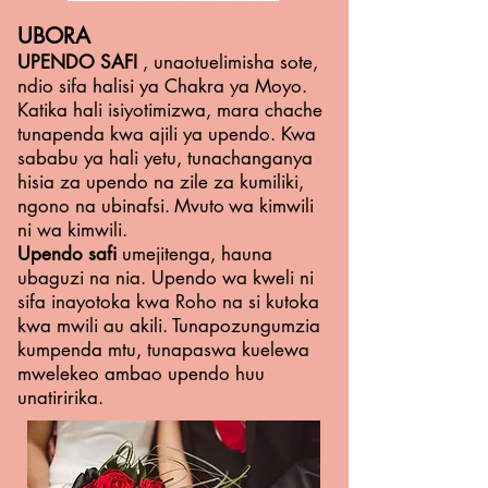
UBORA
UPENDO SAFI
, unaotuelimisha sote,
ndio sifa halisi ya Chakra ya Moyo.
Katika hali isiyotimizwa, mara chache
tunapenda kwa ajili ya upendo. Kwa
sababu ya hali yetu, tunachanganya
hisia za upendo na zile za kumiliki,
ngono na ubinafsi.
Mvuto
wa kimwili
ni wa kimwili.
Upendo safi
umejitenga, hauna
ubaguzi na nia. Upendo wa kweli ni
sifa inayotoka kwa Roho na si kutoka
kwa mwili au akili. Tunapozungumzia
kumpenda mtu, tunapaswa kuelewa
mwelekeo ambao upendo huu
unatiririka.