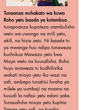
Tunaanza mchakato wa kuwa
Roho yetu baada ya kutambua
,
tunapoanza kupoteza utambulisho
wetu wa uwongo na miili yetu,
akili, na hisia zetu. Ni baada tu
ya mwanga huu ndipo tunaweza
kuchukua Mawazo yetu kwa
Moyo wetu na kuusafisha. Roho
huyu anaweza tu kudhihirika
wakati mioyo yetu iko wazi na
safi, ambapo tunahisi furaha ya
milele ya uumbaji na maana na
kusudi la nafasi yetu ndani yake.
Tunasafisha mioyo yetu kupitia
Tamaa yetu safi, na kupitia