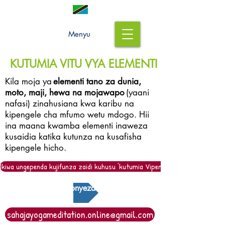
Menyu
KUTUMIA VITU VYA ELEMENTI
Kila moja ya
elementi tano za dunia,
moto, maji, hewa na mojawapo
(yaani
nafasi) zinahusiana kwa karibu na
kipengele cha mfumo wetu mdogo. Hii
ina maana kwamba elementi inaweza
kusaidia katika kutunza na kusafisha
kipengele hicho.
Ikiwa ungependa kujifunza zaidi kuhusu 'kutumia Vipengele, tafadhali tutum
Bonyeza
sahajayogameditation.online@gmail.com