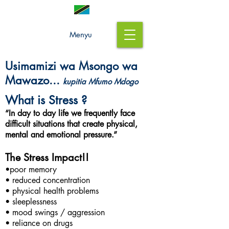
Menyu
Usimamizi wa Msongo wa
Mawazo...
kupitia Mfumo Mdogo
What is Stress ?
“In day to day life we frequently face
difficult situations that create physical,
mental and emotional pressure.”
The Stress Impact!!
•poor memory
• reduced concentration
• physical health problems
• sleeplessness
• mood swings / aggression
• reliance on drugs