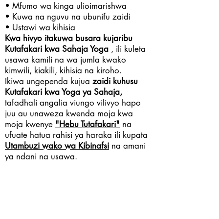
• Mfumo wa kinga ulioimarishwa
• Kuwa na nguvu na ubunifu zaidi
• Ustawi wa kihisia
Kwa hivyo itakuwa busara kujaribu
Kutafakari kwa Sahaja Yoga
, ili kuleta
usawa kamili na wa jumla kwako
kimwili, kiakili, kihisia na kiroho.
Ikiwa ungependa kujua
zaidi kuhusu
Kutafakari kwa Yoga ya Sahaja,
tafadhali angalia viungo vilivyo hapo
juu au unaweza kwenda moja kwa
moja kwenye
"Hebu Tutafakari"
na
ufuate hatua rahisi ya haraka ili kupata
Utambuzi wako wa Kibinafsi
na amani
ya ndani na usawa.