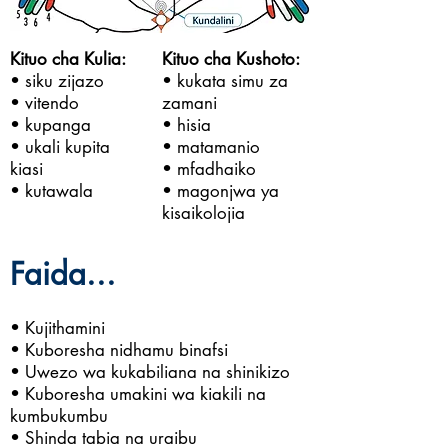
Kituo cha Kulia:
Kituo cha Kushoto:
• siku zijazo
• kukata simu za
• vitendo
zamani
• kupanga
• hisia
• ukali kupita
• matamanio
kiasi
• mfadhaiko
• kutawala
• magonjwa ya
kisaikolojia
Faida...
• Kujithamini
• Kuboresha nidhamu binafsi
• Uwezo wa kukabiliana na shinikizo
• Kuboresha umakini wa kiakili na
kumbukumbu
• Shinda tabia na uraibu