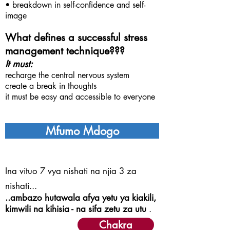
• breakdown in self-confidence and self-
image
What defines a successful stress
management technique???
It must:
recharge the central nervous system
create a break in thoughts
it must be easy and accessible to everyone
Mfumo Mdogo
Ina vituo 7 vya nishati na njia 3 za
nishati...
..ambazo hutawala afya yetu ya kiakili,
kimwili na kihisia - na sifa zetu za utu
.
Chakra