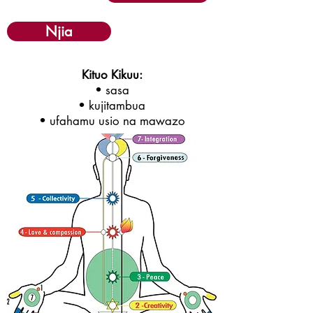
Njia
Kituo Kikuu:
• sasa
• kujitambua
• ufahamu usio na mawazo